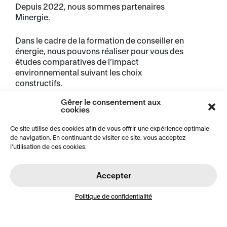
Depuis 2022, nous sommes partenaires
Minergie.
Dans le cadre de la formation de conseiller en
énergie, nous pouvons réaliser pour vous des
études comparatives de l’impact
environnemental suivant les choix
constructifs.
Gérer le consentement aux
Grâce à notre réseau de partenaires, il nous
cookies
tient à cœur de développer des projets
économes en énergies. Notre expérience et
Ce site utilise des cookies afin de vous offrir une expérience optimale
de navigation. En continuant de visiter ce site, vous acceptez
maitrise des chantiers nous permet de
l’utilisation de ces cookies.
garantir la qualité et le respect de ces
exigences à toutes les étapes du projet
(conformité des bilans thermiques / obtention
Accepter
des labels Minergie et subventions /
coordination et mise en œuvre des concepts
Politique de confidentialité
CVSE-MCR).
Membre du programme RENO.ne, nous